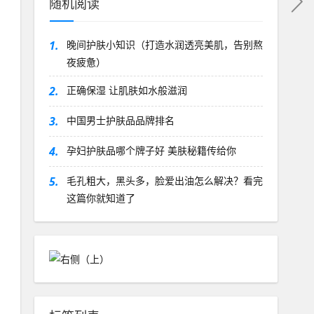
随机阅读
1.
晚间护肤小知识（打造水润透亮美肌，告别熬
夜疲惫）
2.
正确保湿 让肌肤如水般滋润
3.
中国男士护肤品品牌排名
4.
孕妇护肤品哪个牌子好 美肤秘籍传给你
5.
毛孔粗大，黑头多，脸爱出油怎么解决？看完
这篇你就知道了