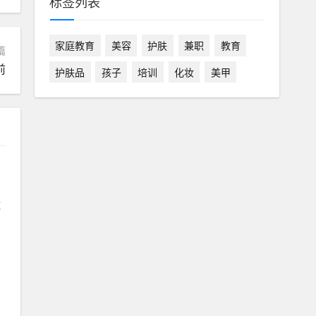
标签列表
家庭教育
美容
护肤
兼职
教育
篇
前
护肤品
孩子
培训
化妆
美甲
款