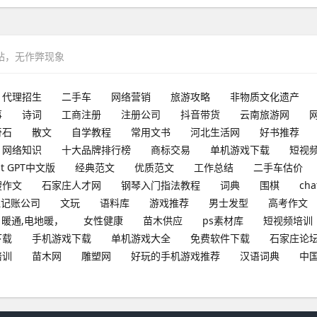
网站，无作弊现象
代理招生
二手车
网络营销
旅游攻略
非物质文化遗产
事
诗词
工商注册
注册公司
抖音带货
云南旅游网
奇石
散文
自学教程
常用文书
河北生活网
好书推荐
网络知识
十大品牌排行榜
商标交易
单机游戏下载
短视
at GPT中文版
经典范文
优质范文
工作总结
二手车估价
搜作文
石家庄人才网
钢琴入门指法教程
词典
围棋
cha
理记账公司
文玩
语料库
游戏推荐
男士发型
高考作文
暖通,电地暖，
女性健康
苗木供应
ps素材库
短视频培训
下载
手机游戏下载
单机游戏大全
免费软件下载
石家庄论
培训
苗木网
雕塑网
好玩的手机游戏推荐
汉语词典
中