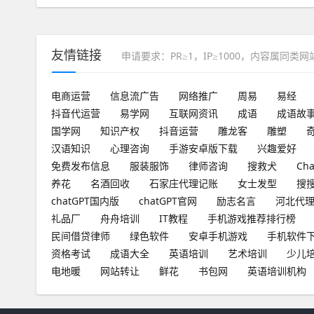
友情链接
申请要求：PR≥1，IP≥1000，内容属同类
电商运营
信息流广告
网络推广
周易
易经
抖音代运营
易学网
互联网资讯
成语
成语故
国学网
知识产权
抖音运营
雕龙客
雕塑
汉语知识
心理咨询
手游安卓版下载
兴趣爱好
免费发布信息
服装服饰
律师咨询
搜救犬
Ch
养花
名酒回收
石家庄代理记账
女士发型
搜
chatGPT国内版
chatGPT官网
励志名言
河北代
礼品厂
舟舟培训
IT教程
手机游戏推荐排行榜
民间借贷律师
绿色软件
安卓手机游戏
手机软件
资格考试
成语大全
英语培训
艺术培训
少儿
电地暖
网站转让
鲜花
书包网
英语培训机构