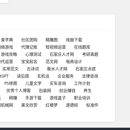
查字典
社区团购
精雕图
戏曲下载
网络游戏
代理记账
短视频运营
在线题库
游戏攻略
心理测试
石家庄人才网
考研真题
频代运营
宝宝起名
范文网
电商设计
实用范文
古诗词
衡水人才网
石家庄点痣
tGPT
读后感
玄机派
企业服务
法律咨询
PS修图
儿童文学
买车咨询
工作计划
优秀个人博客
包装网
创业赚钱
养生
坛
网赚
手游下载
游戏盒子
职业培训
国机械网
美文欣赏
红楼梦
道德经
标准件